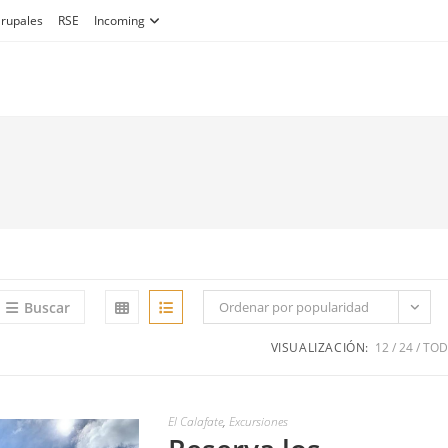
Grupales
RSE
Incoming
Buscar
Ordenar por popularidad
VISUALIZACIÓN:
12
24
TO
El Calafate
,
Excursiones