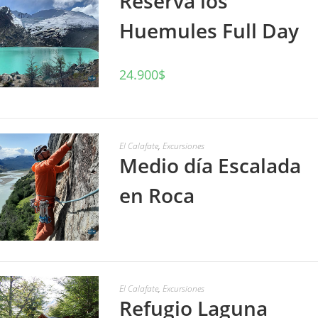
Reserva los
Huemules Full Day
24.900
$
AÑADIR AL CARRITO
El Calafate
,
Excursiones
Medio día Escalada
en Roca
LEER MÁS
El Calafate
,
Excursiones
Refugio Laguna