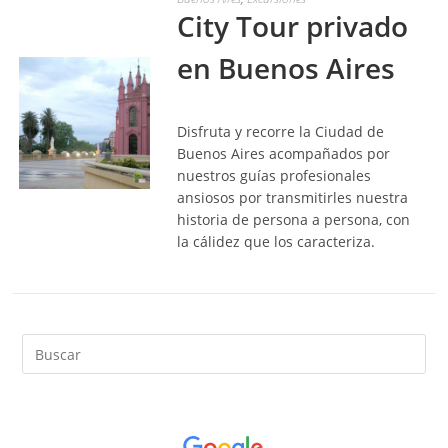
City Tour privado
en Buenos Aires
Disfruta y recorre la Ciudad de
Buenos Aires acompañados por
nuestros guías profesionales
ansiosos por transmitirles nuestra
LEER MÁS
historia de persona a persona, con
la cálidez que los caracteriza.
Pul
Es
par
cer
el