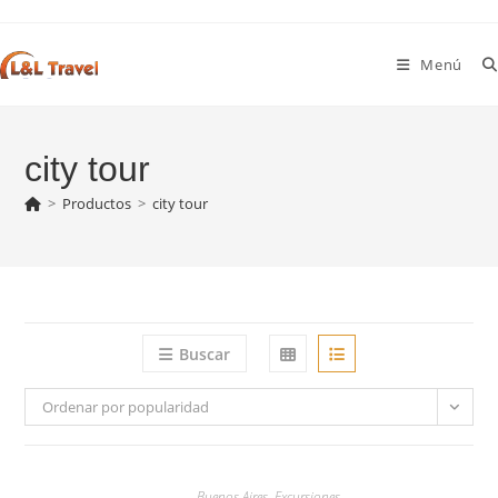
Ir
al
Menú
contenido
city tour
>
Productos
>
city tour
Buscar
Ordenar por popularidad
Buenos Aires
,
Excursiones