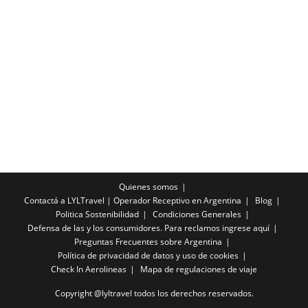
Quienes somos
Contactá a LYLTravel | Operador Receptivo en Argentina
Blog
Politica Sostenibilidad
Condiciones Generales
Defensa de las y los consumidores. Para reclamos ingrese aquí
Preguntas Frecuentes sobre Argentina
Política de privacidad de datos y uso de cookies
Check In Aerolineas
Mapa de regulaciones de viaje
Copyright @lyltravel todos los derechos reservados.