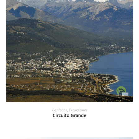
LEER MÁS
Bariloche
,
Excursiones
Circuito Grande