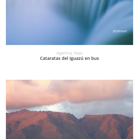
LEER MÁS
Argentina
,
Viajes
Cataratas del Iguazú en bus