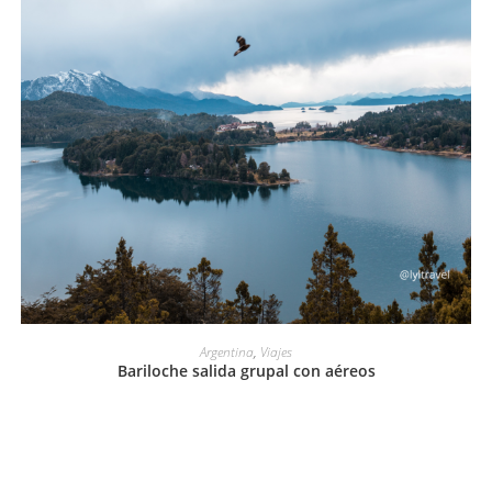
LEER MÁS
Argentina
,
Viajes
Bariloche salida grupal con aéreos