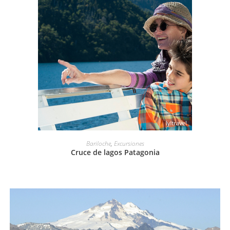
LEER MÁS
Bariloche
,
Excursiones
Cruce de lagos Patagonia