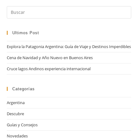
Pul
Es
par
cer
Ultimos Post
el
Explora la Patagonia Argentina: Guía de Viaje y Destinos Imperdibles
pan
de
Cena de Navidad y Año Nuevo en Buenos Aires
bú
Cruce lagos Andinos experiencia internacional
Categorías
Argentina
Descubre
Guías y Consejos
Novedades