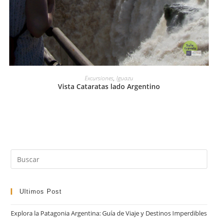
LEER MÁS
Excursiones
,
Iguazu
Vista Cataratas lado Argentino
Pul
Es
par
cer
Ultimos Post
el
Explora la Patagonia Argentina: Guía de Viaje y Destinos Imperdibles
pan