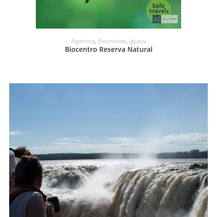
LEER MÁS
Argentina
,
Excursiones
,
Iguazu
Biocentro Reserva Natural