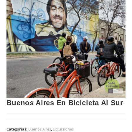
Buenos Aires En Bicicleta Al Sur
Categorías:
Buenos Aires
,
Excursiones