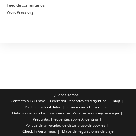
Feed de comentarios
WordPress.org
Quienes somos
Contactá a LYLTravel | Operador Receptivo en Argentina
Blog
Politica Sostenibilidad
Condiciones Generales
Defensa de las y los consumidores. Para reclamos ingrese aquí
Preguntas Frecuentes sobre Argentina
Política de privacidad de datos y uso de cookies
Check In Aerolineas
Mapa de regulaciones de viaje