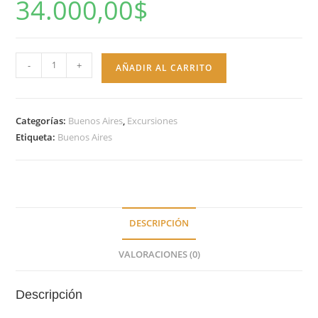
34.000,00
$
Bus
-
+
AÑADIR AL CARRITO
Turístico
en
la
Categorías:
Buenos Aires
,
Excursiones
Ciudad
Etiqueta:
Buenos Aires
48h-
Nacional
cantidad
DESCRIPCIÓN
VALORACIONES (0)
Descripción