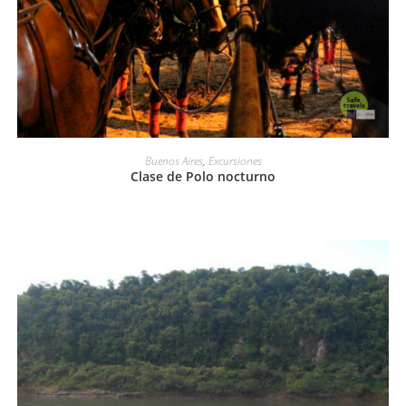
LEER MÁS
Buenos Aires
,
Excursiones
Clase de Polo nocturno