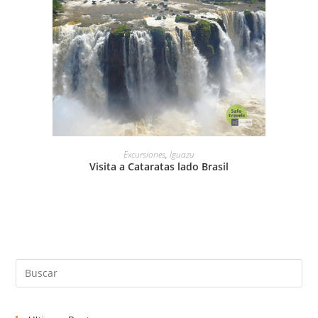
LEER MÁS
Excursiones
,
Iguazu
Visita a Cataratas lado Brasil
Pul
Es
par