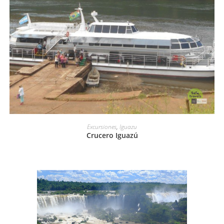
LEER MÁS
Excursiones
,
Iguazu
Crucero Iguazú