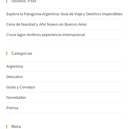
cer
Ultimos Post
el
Explora la Patagonia Argentina: Guía de Viaje y Destinos Imperdibles
pan
de
Cena de Navidad y Año Nuevo en Buenos Aires
bú
Cruce lagos Andinos experiencia internacional
Categorías
Argentina
Descubre
Guías y Consejos
Novedades
Prensa
Meta