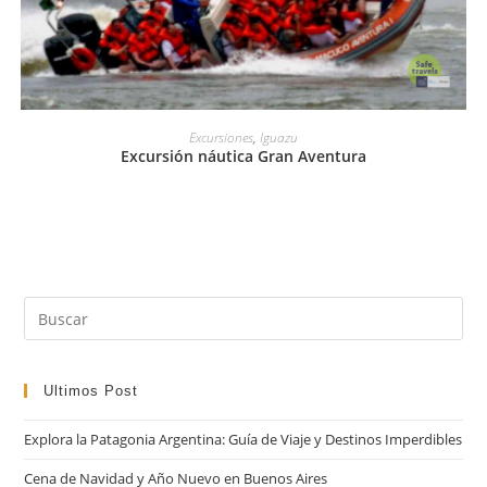
LEER MÁS
Excursiones
,
Iguazu
Excursión náutica Gran Aventura
Pul
Es
par
cer
Ultimos Post
el
Explora la Patagonia Argentina: Guía de Viaje y Destinos Imperdibles
pan
de
Cena de Navidad y Año Nuevo en Buenos Aires