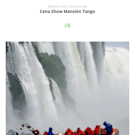
AÑADIR AL CARRITO
Buenos Aires
,
Excursiones
Cena Show Mansión Tango
0
$