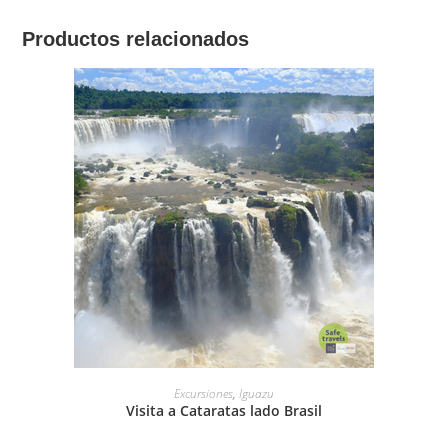
Productos relacionados
LEER MÁS
Excursiones
,
Iguazu
Visita a Cataratas lado Brasil