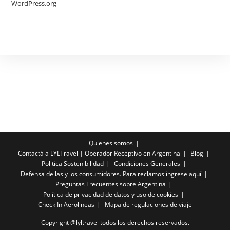
WordPress.org
Quienes somos
Contactá a LYLTravel | Operador Receptivo en Argentina
Blog
Politica Sostenibilidad
Condiciones Generales
Defensa de las y los consumidores. Para reclamos ingrese aquí
Preguntas Frecuentes sobre Argentina
Política de privacidad de datos y uso de cookies
Check In Aerolineas
Mapa de regulaciones de viaje
Copyright @lyltravel todos los derechos reservados.