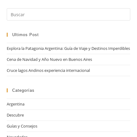
Pul
Es
par
cer
Ultimos Post
el
Explora la Patagonia Argentina: Guía de Viaje y Destinos Imperdibles
pan
de
Cena de Navidad y Año Nuevo en Buenos Aires
bú
Cruce lagos Andinos experiencia internacional
Categorías
Argentina
Descubre
Guías y Consejos