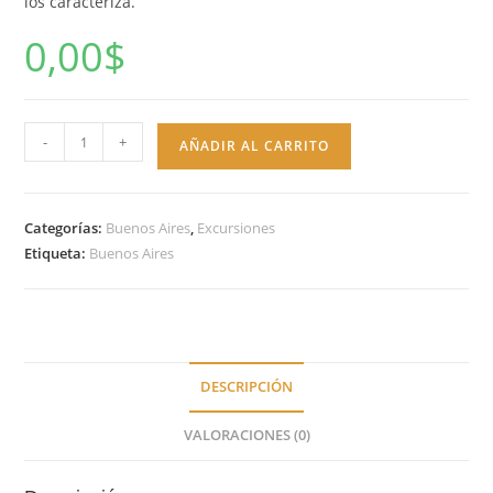
los caracteriza.
0,00
$
City
-
+
AÑADIR AL CARRITO
Tour
Premium
cantidad
Categorías:
Buenos Aires
,
Excursiones
Etiqueta:
Buenos Aires
DESCRIPCIÓN
VALORACIONES (0)