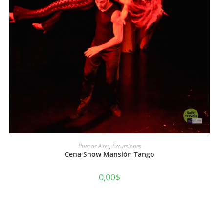
AÑADIR AL CARRITO
Buenos Aires
,
Excursiones
Cena Show Mansión Tango
0,00
$