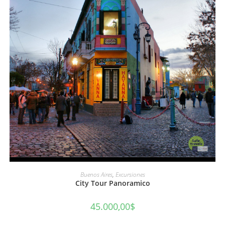
AÑADIR AL CARRITO
Buenos Aires
,
Excursiones
City Tour Panoramico
45.000,00
$