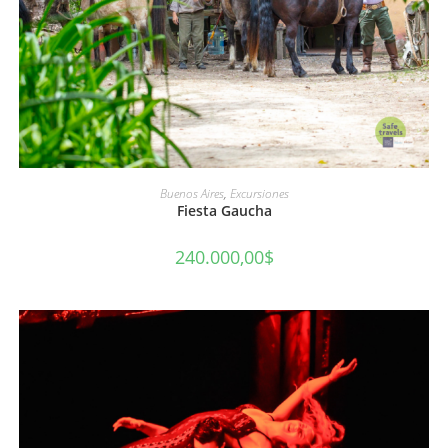
AÑADIR AL CARRITO
Buenos Aires
,
Excursiones
Fiesta Gaucha
240.000,00
$