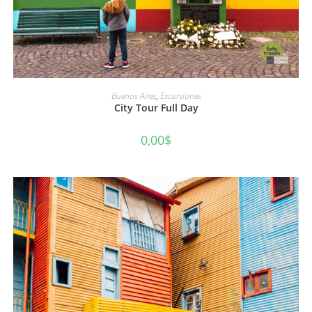
AÑADIR AL CARRITO
Buenos Aires
,
Excursiones
City Tour Full Day
0,00
$