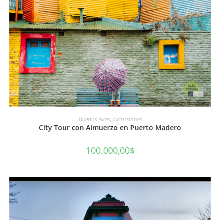
AÑADIR AL CARRITO
Buenos Aires
,
Excursiones
City Tour con Almuerzo en Puerto Madero
100.000,00
$