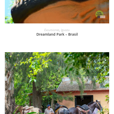
LEER MÁS
Excursiones
,
Iguazu
Dreamland Park – Brasil