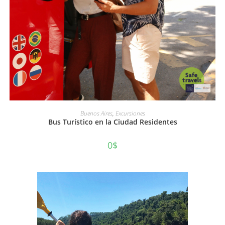
AÑADIR AL CARRITO
Buenos Aires
,
Excursiones
Bus Turístico en la Ciudad Residentes
0
$