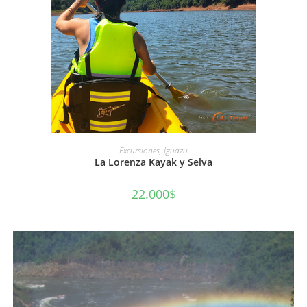
AÑADIR AL CARRITO
Excursiones
,
Iguazu
La Lorenza Kayak y Selva
22.000
$