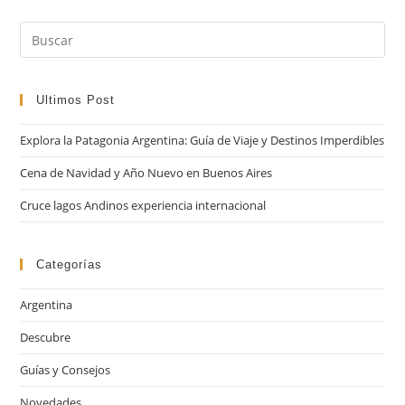
Pul
Es
par
cer
Ultimos Post
el
Explora la Patagonia Argentina: Guía de Viaje y Destinos Imperdibles
pan
de
Cena de Navidad y Año Nuevo en Buenos Aires
bú
Cruce lagos Andinos experiencia internacional
Categorías
Argentina
Descubre
Guías y Consejos
Novedades