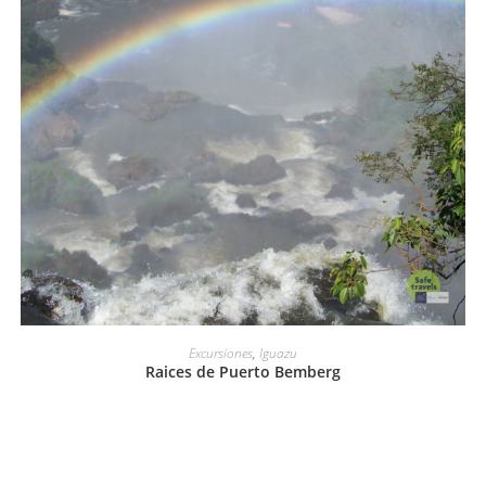
LEER MÁS
Excursiones
,
Iguazu
Raices de Puerto Bemberg