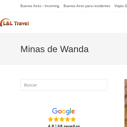
Ir
Buenos Aires – Incoming
Buenos Aires para residentes
Viajes 
al
contenido
Minas de Wanda
Pulsa
Escape
para
cerrar
el
panel
de
4.8
68 reseñas