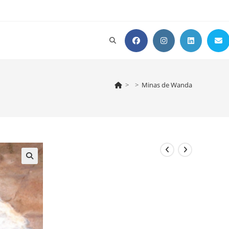
Alternar
búsqueda
>
>
Minas de Wanda
de
la
web