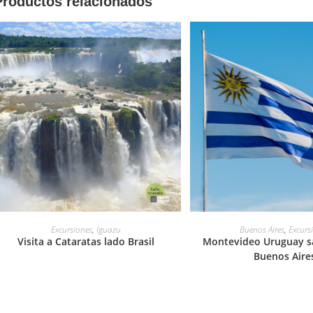
Productos relacionados
LEER MÁS
LEER MÁS
Excursiones
,
Iguazu
Buenos Aires
,
Excurs
Visita a Cataratas lado Brasil
Montevideo Uruguay s
Buenos Aire