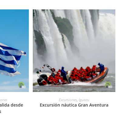
LEER MÁS
iones
Excursiones
,
Iguazu
alida desde
Excursión náutica Gran Aventura
s