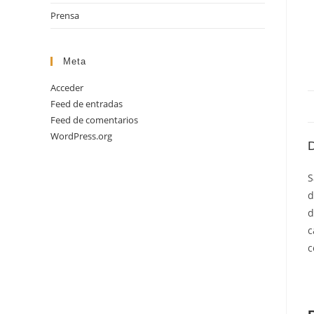
Prensa
Meta
Acceder
Feed de entradas
Feed de comentarios
WordPress.org
D
S
d
d
c
c