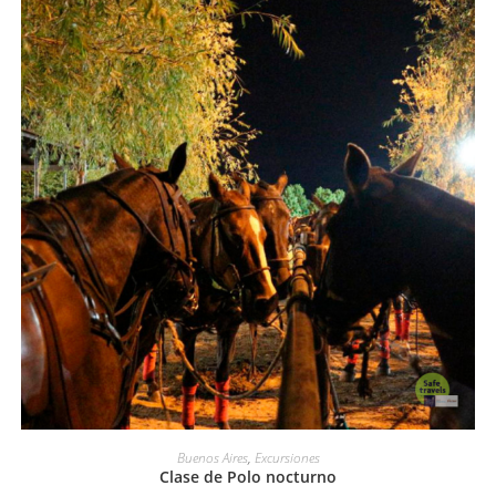
LEER MÁS
Buenos Aires
,
Excursiones
Clase de Polo nocturno