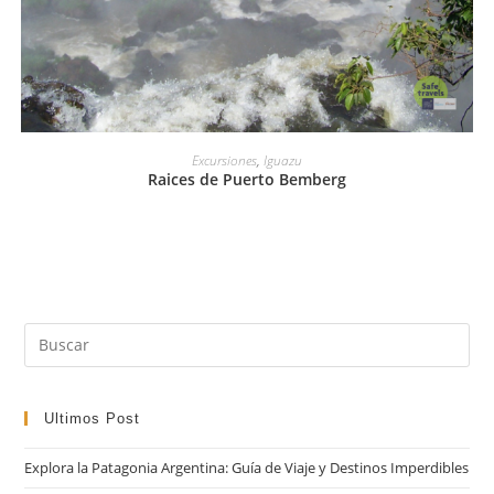
LEER MÁS
Excursiones
,
Iguazu
Raices de Puerto Bemberg
Pul
Es
par
cer
Ultimos Post
el
Explora la Patagonia Argentina: Guía de Viaje y Destinos Imperdibles
pan