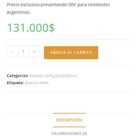
Precio exclusivo presentando DNI para residentes
Argentinos.
131.000
$
Pack
-
+
AÑADIR AL CARRITO
familiar
48hs-
Nacional
Categorías:
Buenos Aires
,
Excursiones
(2
Etiqueta:
Buenos Aires
adultos+
2
menores)
cantidad
DESCRIPCIÓN
VALORACIONES (0)