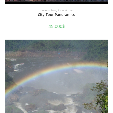
AÑADIR AL CARRITO
Buenos Aires
,
Excursiones
City Tour Panoramico
45.000
$