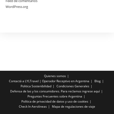
Feed de comentarios
WordPress.org
Quienes somos
Contactá a LYLTravel | Operador Receptivo en Argentina
Blog
Politica Sostenibilidad
Condiciones Generales
Defensa de las y los consumidores. Para reclamos ingrese aquí
Preguntas Frecuentes sobre Argentina
Política de privacidad de datos y uso de cookies
Check In Aerolineas
Mapa de regulaciones de viaje