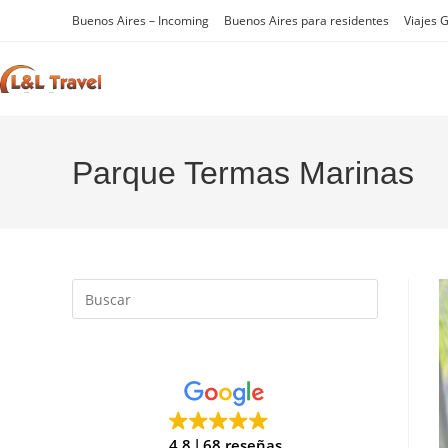
Ir
Buenos Aires – Incoming
Buenos Aires para residentes
Viajes 
al
contenido
Parque Termas Marinas
Pulsa
Escape
para
cerrar
el
panel
de
4.8
68 reseñas