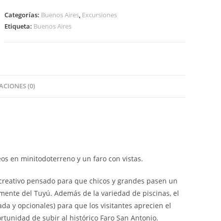
Categorías:
Buenos Aires
,
Excursiones
Etiqueta:
Buenos Aires
CIONES (0)
os en minitodoterreno y un faro con vistas.
ecreativo pensado para que chicos y grandes pasen un
emente del Tuyú. Además de la variedad de piscinas, el
ada y opcionales) para que los visitantes aprecien el
ortunidad de subir al histórico Faro San Antonio.