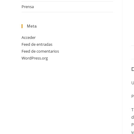
Prensa
Meta
Acceder
Feed de entradas
Feed de comentarios
WordPress.org
D
U
P
T
d
P
v