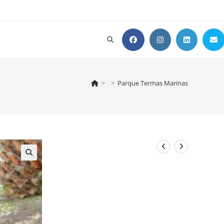
Alternar
búsqueda
>
>
Parque Termas Marinas
de
la
web