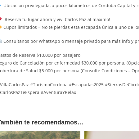
Ubicación privilegiada, a pocos kilómetros de Córdoba Capital y 
¡Reservá tu lugar ahora y viví Carlos Paz al máximo!
Cupos limitados – No te pierdas esta escapada única a uno de lo
Consultanos por WhatsApp o mensaje privado para más info y pre
astos de Reserva $10.000 por pasajero.
eguro de Cancelación por enfermedad $30.000 por persona. (Opcio
obertura de Salud $5.000 por persona (Consulte Condiciones – Opc
VillaCarlosPaz #TurismoCórdoba #Escapadas2025 #SierrasDeCórd
CarlosPazTeEspera #AventuraYRelax
También te recomendamos…