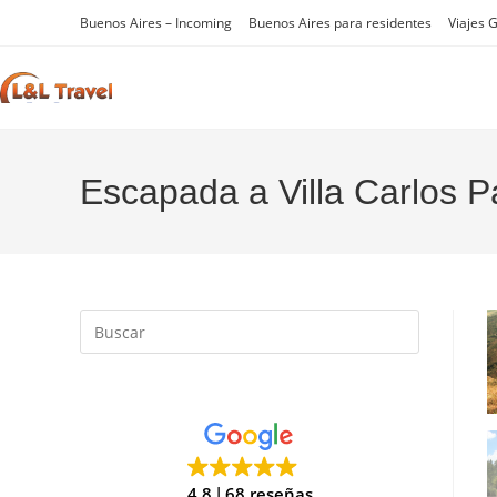
Ir
Buenos Aires – Incoming
Buenos Aires para residentes
Viajes 
al
contenido
Escapada a Villa Carlos Pa
Pulsa
Escape
para
cerrar
el
panel
de
4.8
68 reseñas