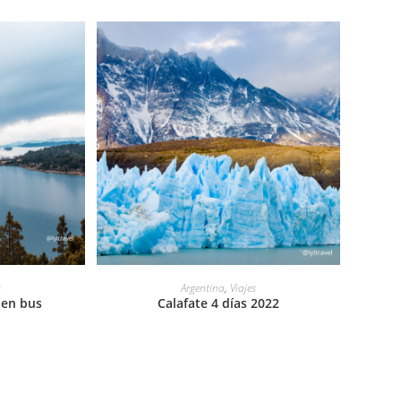
LEER MÁS
s
Argentina
,
Viajes
 en bus
Calafate 4 días 2022