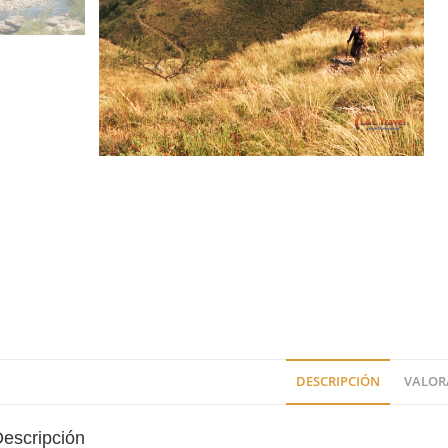
.
DESCRIPCIÓN
VALORA
escripción