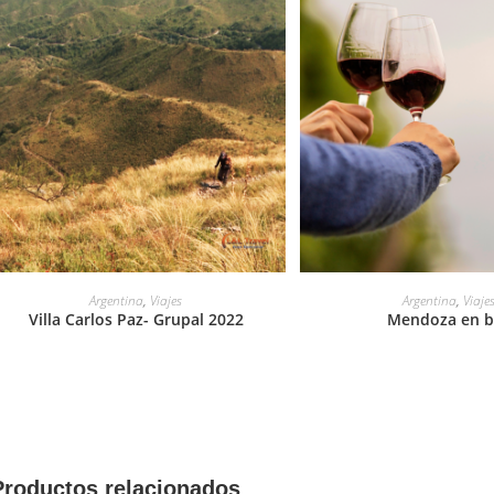
LEER MÁS
LEER MÁS
Argentina
,
Viajes
Argentina
,
Viaje
Villa Carlos Paz- Grupal 2022
Mendoza en b
Productos relacionados