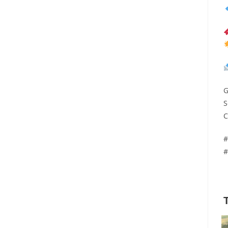
G
S
C
#
#