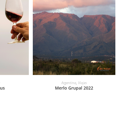
LEER MÁS
s
Argentina
,
Viajes
us
Merlo Grupal 2022