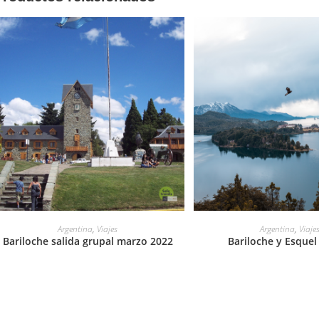
LEER MÁS
LEER MÁS
Argentina
,
Viajes
Argentina
,
Viaje
Bariloche salida grupal marzo 2022
Bariloche y Esquel