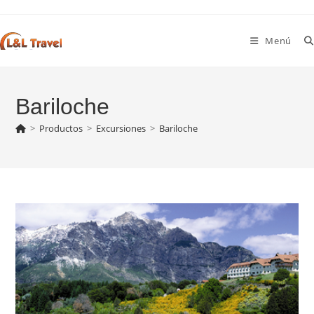
Ir
al
Menú
contenido
Bariloche
>
Productos
>
Excursiones
>
Bariloche