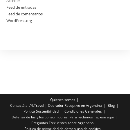
Acceder
Feed de entradas
Feed de comentarios
WordPress.org
Quienes somos
Contactá a LYLTravel | Operador Receptivo en Argentina
Blog
Politica Sostenibilidad
Condiciones Generales
Defensa de las y los consumidores. Para reclamos ingrese aquí
Preguntas Frecuentes sobre Argentina
Política de privacidad de datos y uso de cookies