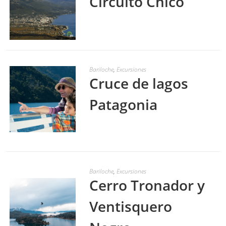
Circuito Chico
LEER MÁS
Bariloche
,
Excursiones
Cruce de lagos
Patagonia
LEER MÁS
Bariloche
,
Excursiones
Cerro Tronador y
Ventisquero