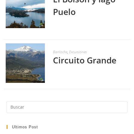
Puelo
LEER MÁS
Bariloche
,
Excursiones
Circuito Grande
LEER MÁS
Pul
Es
par
cer
Ultimos Post