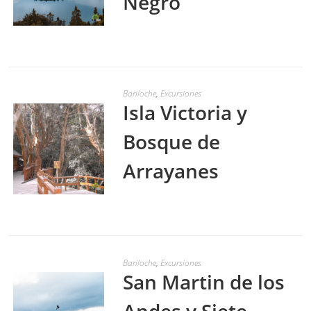
Negro
LEER MÁS
Bariloche
,
Excursiones
Isla Victoria y
Bosque de
Arrayanes
LEER MÁS
Bariloche
,
Excursiones
San Martin de los
Andes y Siete