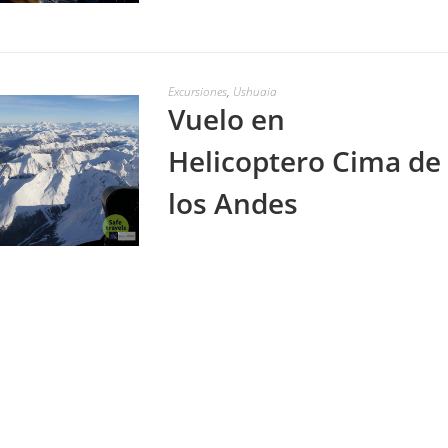
LEER MÁS
Excursiones
,
Ushuaia
Vuelo en
Helicoptero Cima de
los Andes
Quienes somos
Contactá a LYLTrav
Politica Sostenibilidad
Condiciones
Defensa de las y los consumidores. P
Preguntas Frecuentes sobre Argenti
Check In Aerolineas
Mapa de regul
LEER MÁS
Excursiones
,
Ushuaia
Lagos Off Road con
Canoas