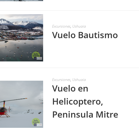
LEER MÁS
Excursiones
,
Ushuaia
Vuelo Bautismo
LEER MÁS
Excursiones
,
Ushuaia
Vuelo en
Helicoptero,
Peninsula Mitre
LEER MÁS