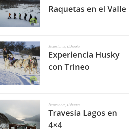
Raquetas en el Valle
LEER MÁS
Excursiones
,
Ushuaia
Experiencia Husky
con Trineo
LEER MÁS
Excursiones
,
Ushuaia
Travesía Lagos en
4×4