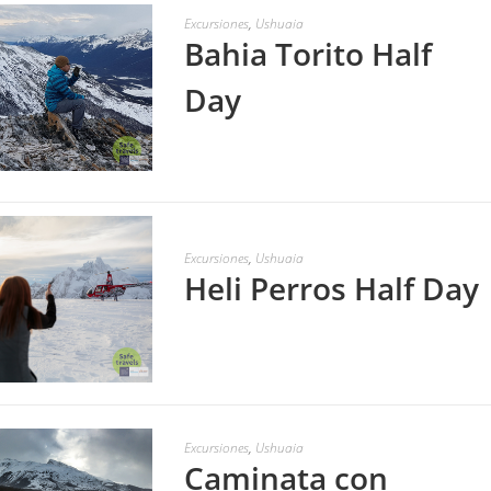
Excursiones
,
Ushuaia
Bahia Torito Half
Day
LEER MÁS
Excursiones
,
Ushuaia
Heli Perros Half Day
LEER MÁS
Excursiones
,
Ushuaia
Caminata con