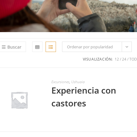
Buscar
Ordenar por popularidad
VISUALIZACIÓN:
12
24
TO
Excursiones
,
Ushuaia
Experiencia con
castores
LEER MÁS