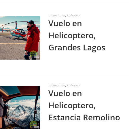
Excursiones
,
Ushuaia
Vuelo en
Helicoptero,
Grandes Lagos
LEER MÁS
Excursiones
,
Ushuaia
Vuelo en
Helicoptero,
Estancia Remolino