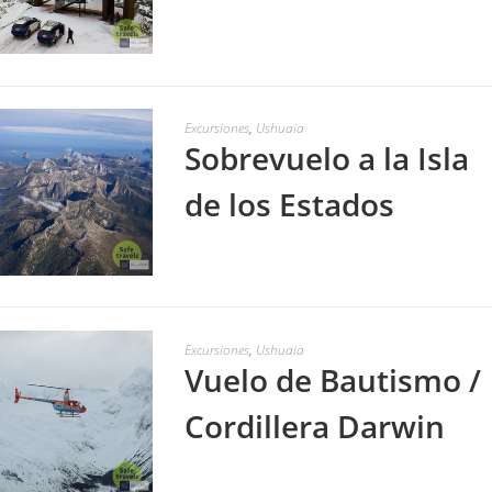
LEER MÁS
Excursiones
,
Ushuaia
Sobrevuelo a la Isla
de los Estados
LEER MÁS
Excursiones
,
Ushuaia
Vuelo de Bautismo /
Cordillera Darwin