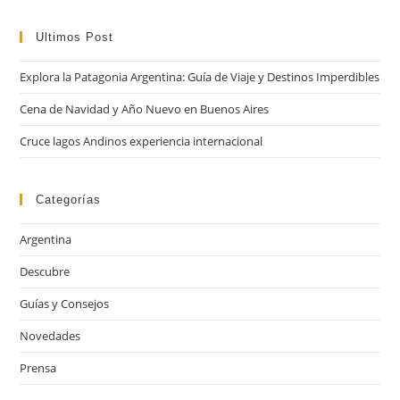
par
cer
Ultimos Post
el
Explora la Patagonia Argentina: Guía de Viaje y Destinos Imperdibles
pan
de
Cena de Navidad y Año Nuevo en Buenos Aires
bú
Cruce lagos Andinos experiencia internacional
Categorías
Argentina
Descubre
Guías y Consejos
Novedades
Prensa