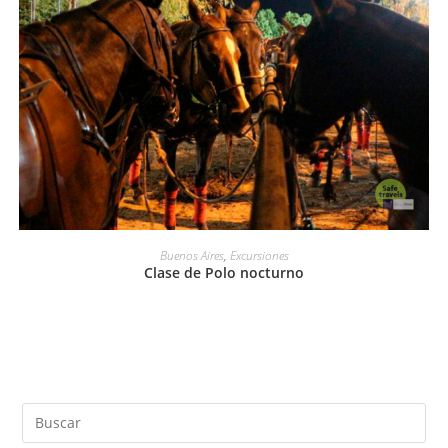
LEER MÁS
Buenos Aires
,
Excursiones
Clase de Polo nocturno
Pul
Es