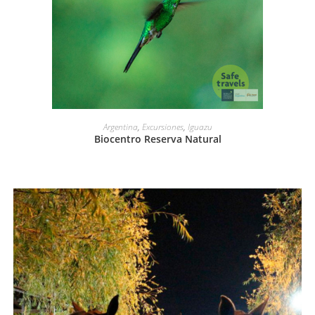
LEER MÁS
Argentina
,
Excursiones
,
Iguazu
Biocentro Reserva Natural