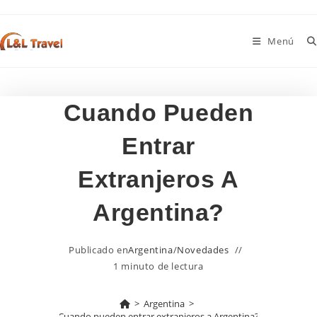
Ir
al
Menú
contenido
Cuando Pueden
Entrar
Extranjeros A
Argentina?
Publicado en
Argentina
/
Novedades
1 minuto de lectura
>
Argentina
>
Cuando pueden entrar extranjeros a Argentina?