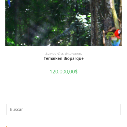
AÑADIR AL CARRITO
Buenos Aires
,
Excursiones
Temaiken Bioparque
120.000,00
$
Pul
Es
par