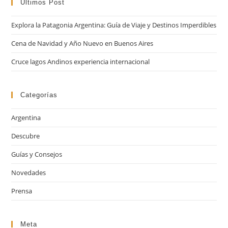
cer
Ultimos Post
el
Explora la Patagonia Argentina: Guía de Viaje y Destinos Imperdibles
pan
de
Cena de Navidad y Año Nuevo en Buenos Aires
bú
Cruce lagos Andinos experiencia internacional
Categorías
Argentina
Descubre
Guías y Consejos
Novedades
Prensa
Meta