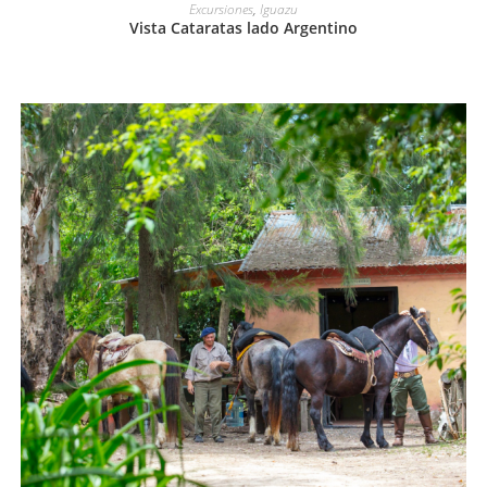
LEER MÁS
Excursiones
,
Iguazu
Vista Cataratas lado Argentino