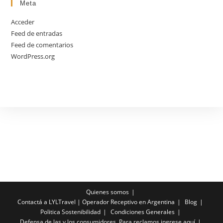
Meta
Acceder
Feed de entradas
Feed de comentarios
WordPress.org
Quienes somos
Contactá a LYLTravel | Operador Receptivo en Argentina
Blog
Politica Sostenibilidad
Condiciones Generales
Defensa de las y los consumidores. Para reclamos ingrese aquí