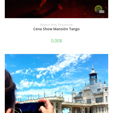
AÑADIR AL CARRITO
Buenos Aires
,
Excursiones
Cena Show Mansión Tango
0,00
$