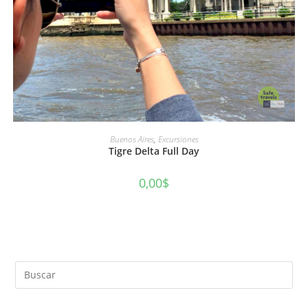
AÑADIR AL CARRITO
Buenos Aires
,
Excursiones
Tigre Delta Full Day
0,00
$
Pul
Es
par