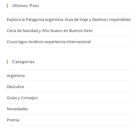
cer
Ultimos Post
el
Explora la Patagonia Argentina: Guía de Viaje y Destinos Imperdibles
pan
de
Cena de Navidad y Año Nuevo en Buenos Aires
bú
Cruce lagos Andinos experiencia internacional
Categorías
Argentina
Descubre
Guías y Consejos
Novedades
Prensa