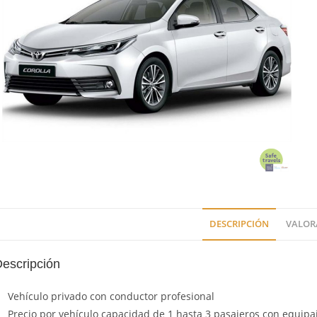
.
DESCRIPCIÓN
VALORA
escripción
Vehículo privado con conductor profesional
Precio por vehículo capacidad de 1 hasta 3 pasajeros con equipa