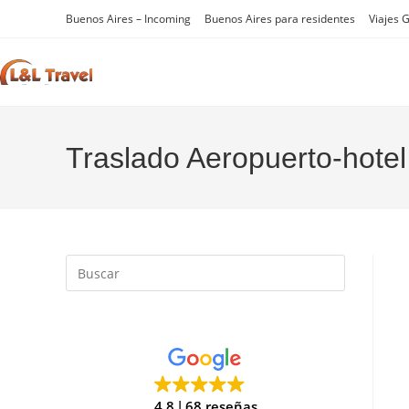
Ir
Buenos Aires – Incoming
Buenos Aires para residentes
Viajes 
al
contenido
Traslado Aeropuerto-hotel
Pulsa
Escape
para
cerrar
el
panel
de
4.8
68 reseñas