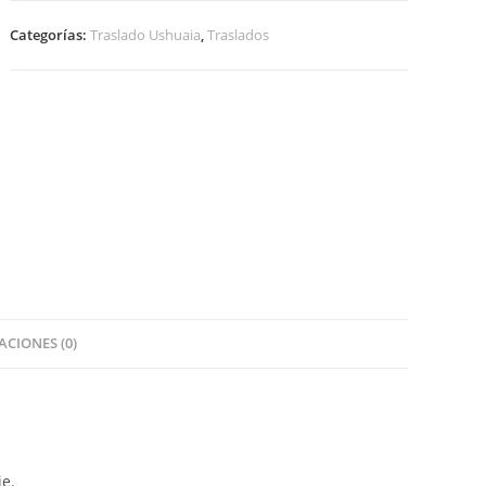
Categorías:
Traslado Ushuaia
,
Traslados
CIONES (0)
je.