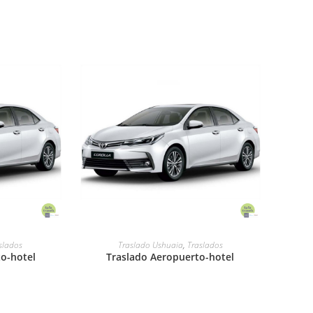
LEER MÁS
slados
Traslado Ushuaia
,
Traslados
o-hotel
Traslado Aeropuerto-hotel