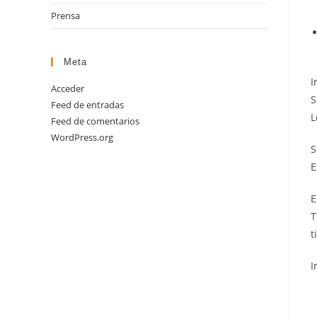
Prensa
Meta
I
Acceder
S
Feed de entradas
L
Feed de comentarios
WordPress.org
S
E
E
T
t
I