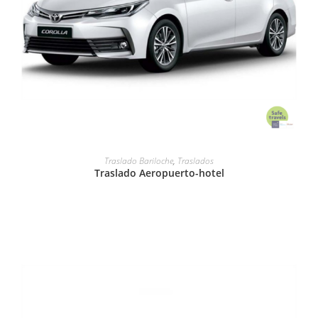
LEER MÁS
Traslado Bariloche
,
Traslados
Traslado Aeropuerto-hotel