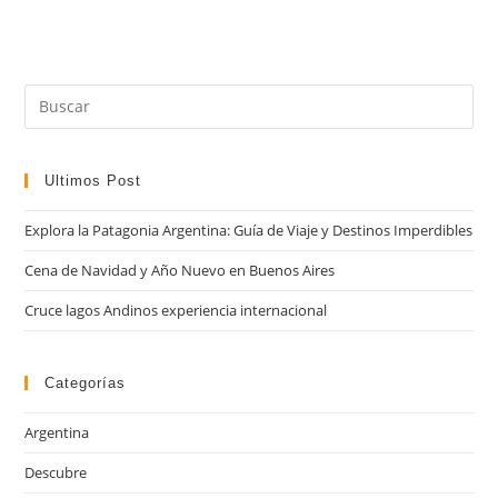
Pul
Es
par
cer
Ultimos Post
el
Explora la Patagonia Argentina: Guía de Viaje y Destinos Imperdibles
pan
de
Cena de Navidad y Año Nuevo en Buenos Aires
bú
Cruce lagos Andinos experiencia internacional
Categorías
Argentina
Descubre