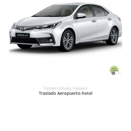
LEER MÁS
Traslado Ushuaia
,
Traslados
Traslado Aeropuerto-hotel