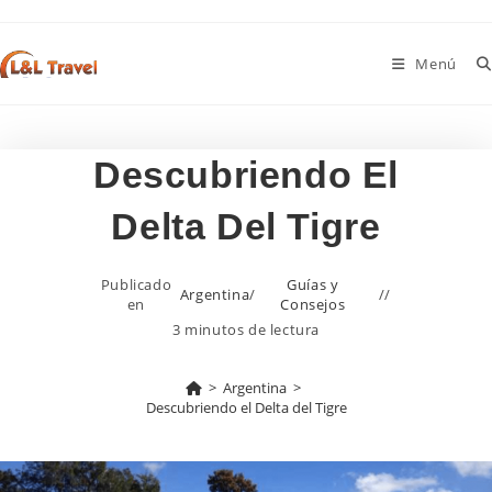
Ir
al
Menú
contenido
Descubriendo El
Delta Del Tigre
Publicado
Guías y
Argentina
/
en
Consejos
3 minutos de lectura
>
Argentina
>
Descubriendo el Delta del Tigre