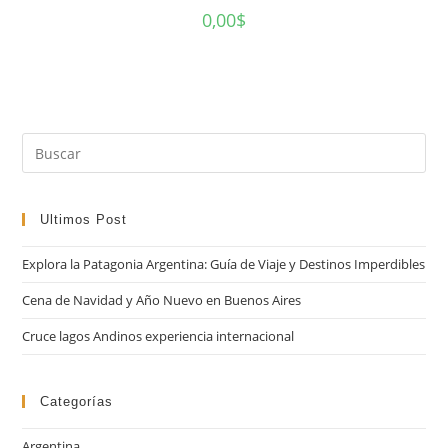
0,00
$
Pul
Es
par
cer
Ultimos Post
el
Explora la Patagonia Argentina: Guía de Viaje y Destinos Imperdibles
pan
de
Cena de Navidad y Año Nuevo en Buenos Aires
bú
Cruce lagos Andinos experiencia internacional
Categorías
Argentina