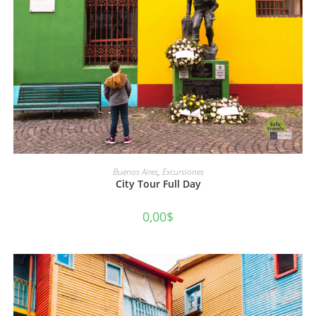
AÑADIR AL CARRITO
Buenos Aires
,
Excursiones
City Tour Full Day
0,00
$