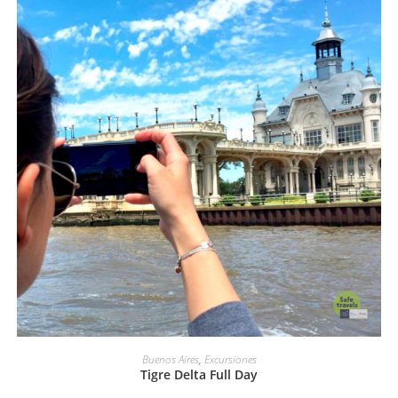
AÑADIR AL CARRITO
Buenos Aires
,
Excursiones
Tigre Delta Full Day