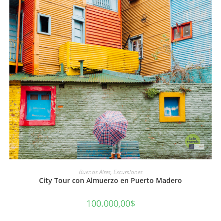
AÑADIR AL CARRITO
Buenos Aires
,
Excursiones
City Tour con Almuerzo en Puerto Madero
100.000,00
$