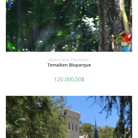
AÑADIR AL CARRITO
Buenos Aires
,
Excursiones
Temaiken Bioparque
120.000,00
$