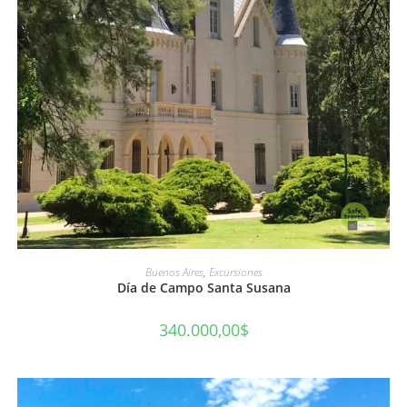
AÑADIR AL CARRITO
Buenos Aires
,
Excursiones
Día de Campo Santa Susana
340.000,00
$