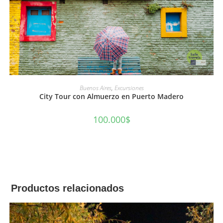
AÑADIR AL CARRITO
Buenos Aires
,
Excursiones
City Tour con Almuerzo en Puerto Madero
100.000
$
Productos relacionados