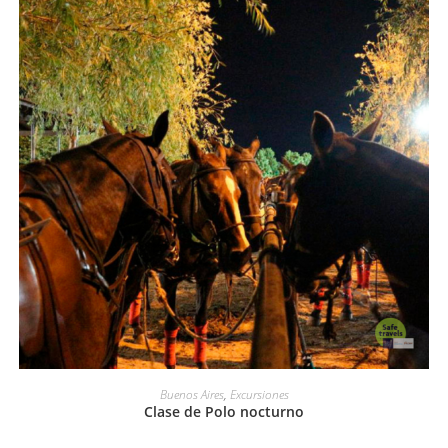
LEER MÁS
Buenos Aires
,
Excursiones
Clase de Polo nocturno