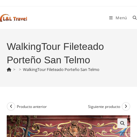
Ir
al
Menú
contenido
WalkingTour Fileteado
Porteño San Telmo
>
>
WalkingTour Fileteado Porteño San Telmo
Producto anterior
Siguiente producto