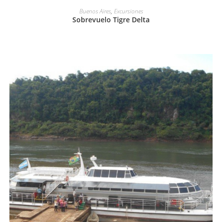
LEER MÁS
Buenos Aires
,
Excursiones
Sobrevuelo Tigre Delta