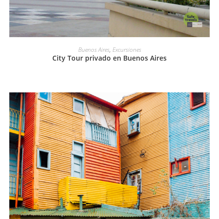
LEER MÁS
Buenos Aires
,
Excursiones
City Tour privado en Buenos Aires