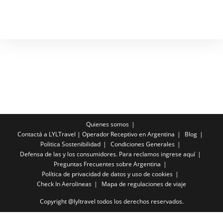
Quienes somos
Contactá a LYLTravel | Operador Receptivo en Argentina
Blog
Politica Sostenibilidad
Condiciones Generales
Defensa de las y los consumidores. Para reclamos ingrese aquí
Preguntas Frecuentes sobre Argentina
Política de privacidad de datos y uso de cookies
Check In Aerolineas
Mapa de regulaciones de viaje
Copyright @lyltravel todos los derechos reservados.