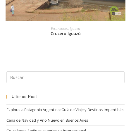
LEER MÁS
Excursiones
,
Iguazu
Crucero Iguazú
Pul
Es
par
cer
Ultimos Post
el
Explora la Patagonia Argentina: Guía de Viaje y Destinos Imperdibles
pan
de
Cena de Navidad y Año Nuevo en Buenos Aires
bú
Cruce lagos Andinos experiencia internacional